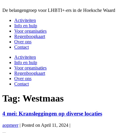
Skip
to
De belangengroep voor LHBTI+-ers in de Hoeksche Waard
content
Activiteiten
Info en hulp
Voor organisaties
Regenboogkaart
Over ons
Contact
Activiteiten
Info en hulp
Voor organisaties
Regenboogkaart
Over ons
Contact
Tag:
Westmaas
4 mei: Kransleggingen op diverse locaties
aopmeer
|
Posted on
April 11, 2024
|