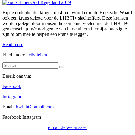
4
mei:
Bij de dodenherdenkingen op 4 mei wordt er in de Hoeksche Waard
Kransleggingen
ook een krans gelegd voor de LHBTI+ slachtoffers. Deze kransen
op
worden gelegd door mensen die een band voelen met de LHBTI+
diverse
gemeenschap. We nodigen je van harte uit om hierbij aanwezig te
locaties
zijn of om mee te helpen een krans te leggen.
4
Read more
mei:
Filed under:
activiteiten
Kransleggingen
op
Search
diverse
for:
locaties
Bereik ons via:
Facebook
Instagram
Email:
hwlhbt@gmail.com
Facebook
Instagram
e-mail de webmaster